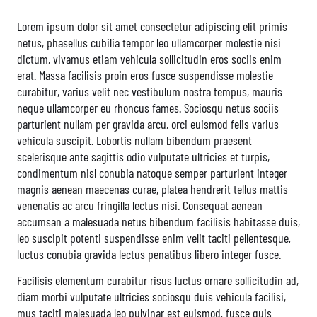
Lorem ipsum dolor sit amet consectetur adipiscing elit primis
netus, phasellus cubilia tempor leo ullamcorper molestie nisi
dictum, vivamus etiam vehicula sollicitudin eros sociis enim
erat. Massa facilisis proin eros fusce suspendisse molestie
curabitur, varius velit nec vestibulum nostra tempus, mauris
neque ullamcorper eu rhoncus fames. Sociosqu netus sociis
parturient nullam per gravida arcu, orci euismod felis varius
vehicula suscipit. Lobortis nullam bibendum praesent
scelerisque ante sagittis odio vulputate ultricies et turpis,
condimentum nisl conubia natoque semper parturient integer
magnis aenean maecenas curae, platea hendrerit tellus mattis
venenatis ac arcu fringilla lectus nisi. Consequat aenean
accumsan a malesuada netus bibendum facilisis habitasse duis,
leo suscipit potenti suspendisse enim velit taciti pellentesque,
luctus conubia gravida lectus penatibus libero integer fusce.
Facilisis elementum curabitur risus luctus ornare sollicitudin ad,
diam morbi vulputate ultricies sociosqu duis vehicula facilisi,
mus taciti malesuada leo pulvinar est euismod, fusce quis