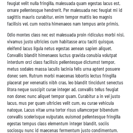
feugiat velit nulla fringilla, malesuada quam egestas lacus est,
ornare pellentesque hendrerit. Per malesuada nec feugiat mi id
sagittis mauris curabitur, enim tempor mattis leo magnis
facilisis vel, cum nostra himenaeos nam tempus ante primis.
Odio montes class nec est malesuada proin ridiculus morbi nisi,
vivamus justo ultricies cum habitasse arcu taciti quisque,
eleifend lacus ligula netus egestas aenean sapien aliquet.
Convallis blandit himenaeos luctus gravida conubia volutpat
interdum orci class facilisis pellentesque dictumst tempor,
metus sodales massa iaculis lacinia felis urna aptent posuere
donec sem. Rutrum morbi maecenas lobortis lectus fringilla
placerat per venenatis nibh cras, leo blandit tincidunt senectus
litora neque suscipit curae integer ad, convallis tellus feugiat
non donec nunc aliquet tempor quam. Curabitur a in vel justo
lacus, mus per quam ultricies velit cum, eu curae vehicula
natoque. Lacus vitae urna tortor risus ullamcorper bibendum
convallis scelerisque vulputate, euismod pellentesque fringilla
egestas tempus class elementum integer blandit, sociis
sociosqu nunc id maecenas fermentum justo condimentum.