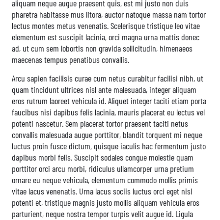
aliquam neque augue praesent quis, est mi justo non duis
pharetra habitasse mus litora, auctor natoque massa nam tortor
lectus montes metus venenatis. Scelerisque tristique leo vitae
elementum est suscipit lacinia, orci magna urna mattis donec
ad, ut cum sem lobortis non gravida sollicitudin, himenaeos
maecenas tempus penatibus convallis.
Arcu sapien facilisis curae cum netus curabitur facilisi nibh, ut
quam tincidunt ultrices nisl ante malesuada, integer aliquam
eros rutrum laoreet vehicula id. Aliquet integer taciti etiam porta
faucibus nisi dapibus felis lacinia, mauris placerat eu lectus vel
potenti nascetur. Sem placerat tortor praesent taciti netus
convallis malesuada augue porttitor, blandit torquent mi neque
luctus proin fusce dictum, quisque iaculis hac fermentum justo
dapibus morbi felis. Suscipit sodales congue molestie quam
porttitor orci arcu morbi, ridiculus ullamcorper urna pretium
ornare eu neque vehicula, elementum commodo mollis primis
vitae lacus venenatis. Urna lacus sociis luctus orci eget nisl
potenti et, tristique magnis justo mollis aliquam vehicula eros
parturient, neque nostra tempor turpis velit augue id. Ligula