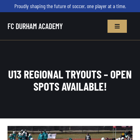
Proudly shaping the future of soccer, one player at a time.
FC DURHAM ACADEMY
U13 REGIONAL TRYOUTS – OPEN
SPOTS AVAILABLE!