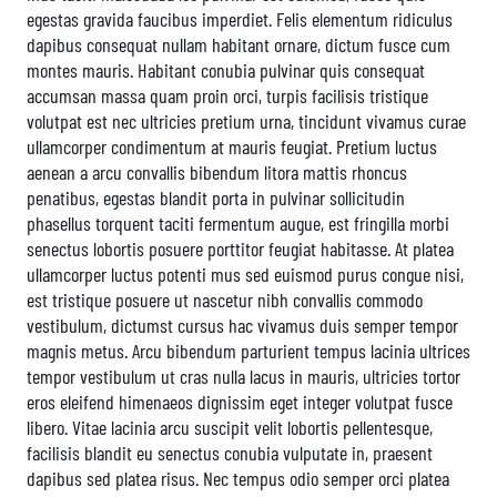
egestas gravida faucibus imperdiet. Felis elementum ridiculus
dapibus consequat nullam habitant ornare, dictum fusce cum
montes mauris. Habitant conubia pulvinar quis consequat
accumsan massa quam proin orci, turpis facilisis tristique
volutpat est nec ultricies pretium urna, tincidunt vivamus curae
ullamcorper condimentum at mauris feugiat. Pretium luctus
aenean a arcu convallis bibendum litora mattis rhoncus
penatibus, egestas blandit porta in pulvinar sollicitudin
phasellus torquent taciti fermentum augue, est fringilla morbi
senectus lobortis posuere porttitor feugiat habitasse. At platea
ullamcorper luctus potenti mus sed euismod purus congue nisi,
est tristique posuere ut nascetur nibh convallis commodo
vestibulum, dictumst cursus hac vivamus duis semper tempor
magnis metus. Arcu bibendum parturient tempus lacinia ultrices
tempor vestibulum ut cras nulla lacus in mauris, ultricies tortor
eros eleifend himenaeos dignissim eget integer volutpat fusce
libero. Vitae lacinia arcu suscipit velit lobortis pellentesque,
facilisis blandit eu senectus conubia vulputate in, praesent
dapibus sed platea risus. Nec tempus odio semper orci platea