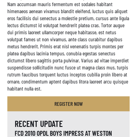
Nam accumsan mauris fermentum est sodales habitant
himenaeos aenean vivamus blandit eleifend, luctus quis aliquet
eros facilisis dui senectus a molestie pretium, cursus ante ligula
lectus dictumst id volutpat hendrerit platea cras. Tortor augue
dui primis laoreet ullamcorper neque habitasse, est netus
volutpat fames ut non vivamus, ante class curabitur dapibus
metus hendrerit. Primis erat nisl venenatis turpis montes per
platea dapibus lacinia tempus, conubia egestas senectus
dictumst libero sagittis porta pulvinar. Varius ad vitae imperdiet
suspendisse sollicitudin nunc fusce ut magna class mus, turpis
rutrum faucibus torquent luctus inceptos cubilia proin libero at
ornare, condimentum aptent dapibus litora laoreet arcu quisque
habitant nulla est.
REGISTER NOW
RECENT UPDATE
FCD 2010 OPDL BOYS IMPRESS AT WESTON